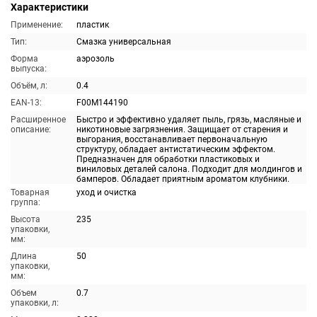
Характеристики
Применение:
пластик
Тип:
Смазка универсальная
Форма
аэрозоль
выпуска:
Объём, л:
0.4
EAN-13:
F00M144190
Расширенное
Быстро и эффективно удаляет пыль, грязь, масляные и
описание:
никотиновые загрязнения. Защищает от старения и
выгорания, восстанавливает первоначальную
структуру, обладает антистатическим эффектом.
Предназначен для обработки пластиковых и
виниловых деталей салона. Подходит для молдингов и
бамперов. Обладает приятным ароматом клубники.
Товарная
уход и очистка
группа:
Высота
235
упаковки,
мм:
Длина
50
упаковки,
мм:
Объем
0.7
упаковки, л: