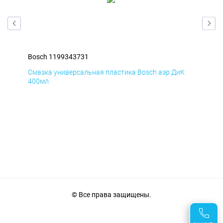
Bosch 1199343731
Bos
Д
Смазка универсальная пластика Bosch аэр ДиК
Сма
400мл
40
© Все права защищены.