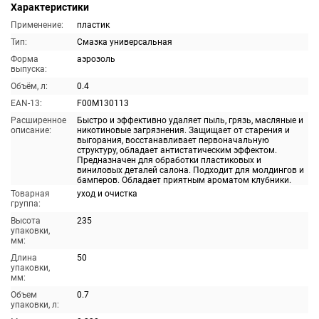
Характеристики
Применение:
пластик
Тип:
Смазка универсальная
Форма
аэрозоль
выпуска:
Объём, л:
0.4
EAN-13:
F00M130113
Расширенное
Быстро и эффективно удаляет пыль, грязь, масляные и
описание:
никотиновые загрязнения. Защищает от старения и
выгорания, восстанавливает первоначальную
структуру, обладает антистатическим эффектом.
Предназначен для обработки пластиковых и
виниловых деталей салона. Подходит для молдингов и
бамперов. Обладает приятным ароматом клубники.
Товарная
уход и очистка
группа:
Высота
235
упаковки,
мм:
Длина
50
упаковки,
мм:
Объем
0.7
упаковки, л: