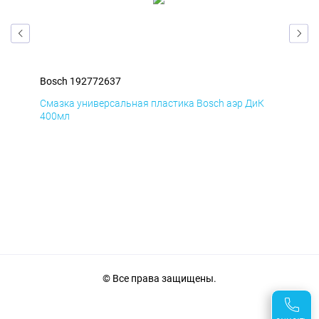
Bosch 192772637
Bos
Д
Смазка универсальная пластика Bosch аэр ДиК
Сма
400мл
40
© Все права защищены.