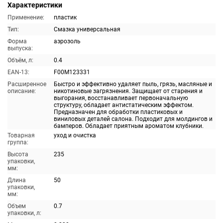
Характеристики
Применение:
пластик
Тип:
Смазка универсальная
Форма
аэрозоль
выпуска:
Объём, л:
0.4
EAN-13:
F00M123331
Расширенное
Быстро и эффективно удаляет пыль, грязь, масляные и
описание:
никотиновые загрязнения. Защищает от старения и
выгорания, восстанавливает первоначальную
структуру, обладает антистатическим эффектом.
Предназначен для обработки пластиковых и
виниловых деталей салона. Подходит для молдингов и
бамперов. Обладает приятным ароматом клубники.
Товарная
уход и очистка
группа:
Высота
235
упаковки,
мм:
Длина
50
упаковки,
мм:
Объем
0.7
упаковки, л: