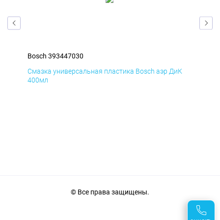
Bosch 393447030
Bos
Д
Смазка универсальная пластика Bosch аэр ДиК
Сма
400мл
40
© Все права защищены.