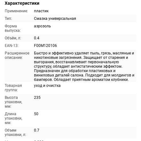
Характеристики
Применение:
пластик
Тип:
Смазка универсальная
Форма
аэрозоль
выпуска:
Объём, л:
0.4
EAN-13:
F00M120106
Расширенное
Быстро и эффективно удаляет пыль, грязь, масляные и
описание:
никотиновые загрязнения. Защищает от старения и
выгорания, восстанавливает первоначальную
структуру, обладает антистатическим эффектом.
Предназначен для обработки пластиковых и
виниловых деталей салона. Подходит для молдингов и
бамперов. Обладает приятным ароматом клубники.
Товарная
уход и очистка
группа:
Высота
235
упаковки,
мм:
Длина
50
упаковки,
мм:
Объем
0.7
упаковки, л: