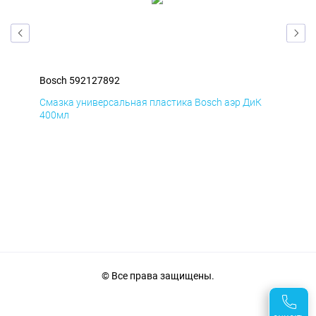
Bosch 592127892
Bos
Д
Смазка универсальная пластика Bosch аэр ДиК
Сма
400мл
40
© Все права защищены.