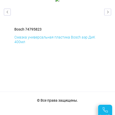
Bosch 74795823
Bos
Д
Смазка универсальная пластика Bosch аэр ДиК
Сма
400мл
40
© Все права защищены.