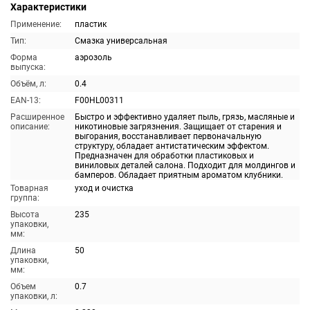
Характеристики
Применение:
пластик
Тип:
Смазка универсальная
Форма
аэрозоль
выпуска:
Объём, л:
0.4
EAN-13:
F00HL00311
Расширенное
Быстро и эффективно удаляет пыль, грязь, масляные и
описание:
никотиновые загрязнения. Защищает от старения и
выгорания, восстанавливает первоначальную
структуру, обладает антистатическим эффектом.
Предназначен для обработки пластиковых и
виниловых деталей салона. Подходит для молдингов и
бамперов. Обладает приятным ароматом клубники.
Товарная
уход и очистка
группа:
Высота
235
упаковки,
мм:
Длина
50
упаковки,
мм:
Объем
0.7
упаковки, л: