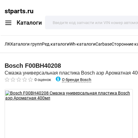
stparts.ru
Каталоги
ЛК
Каталоги групп
Ред.каталоги
Wh-каталоги
Carbase
Сторонние к
Bosch
F00BH40208
Смазка универсальная пластика Bosch аэр Ароматная 4
О бренде Bosch
0 оценок