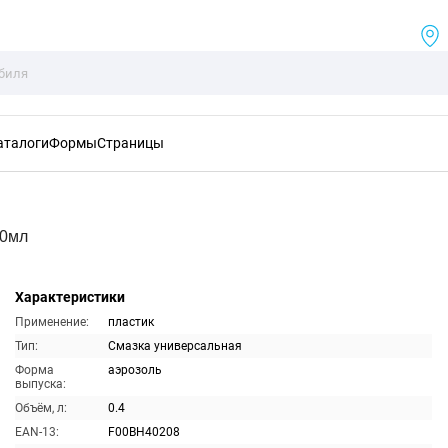
аталоги
Формы
Страницы
00мл
Характеристики
Применение:
пластик
Тип:
Смазка универсальная
Форма
аэрозоль
выпуска:
Объём, л:
0.4
EAN-13:
F00BH40208