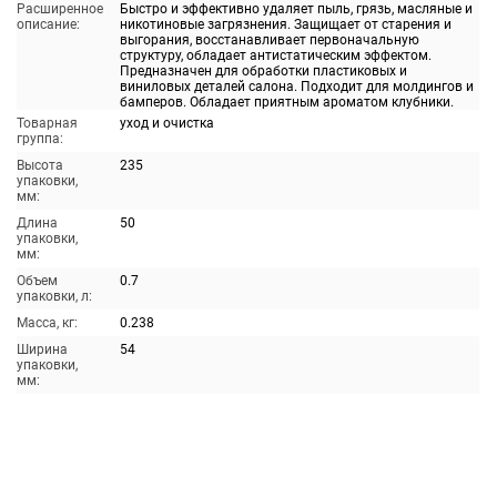
Расширенное
Быстро и эффективно удаляет пыль, грязь, масляные и
описание:
никотиновые загрязнения. Защищает от старения и
выгорания, восстанавливает первоначальную
структуру, обладает антистатическим эффектом.
Предназначен для обработки пластиковых и
виниловых деталей салона. Подходит для молдингов и
бамперов. Обладает приятным ароматом клубники.
Товарная
уход и очистка
группа:
Высота
235
упаковки,
мм:
Длина
50
упаковки,
мм:
Объем
0.7
упаковки, л:
Масса, кг:
0.238
Ширина
54
упаковки,
мм: