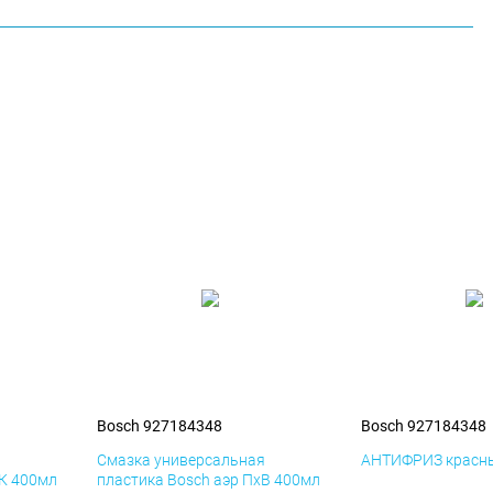
Bosch 927184348
Bosch 927184348
я
Смазка универсальная
АНТИФРИЗ красны
иК 400мл
пластика Bosch аэр ПхВ 400мл