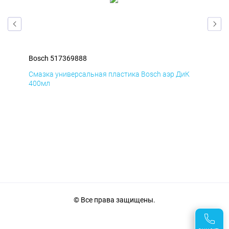
Bosch 517369888
Bos
Д
Смазка универсальная пластика Bosch аэр ДиК
Сма
400мл
40
© Все права защищены.