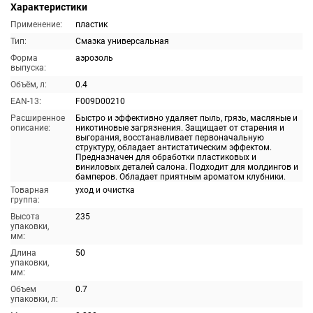
Характеристики
Применение:
пластик
Тип:
Смазка универсальная
Форма
аэрозоль
выпуска:
Объём, л:
0.4
EAN-13:
F009D00210
Расширенное
Быстро и эффективно удаляет пыль, грязь, масляные и
описание:
никотиновые загрязнения. Защищает от старения и
выгорания, восстанавливает первоначальную
структуру, обладает антистатическим эффектом.
Предназначен для обработки пластиковых и
виниловых деталей салона. Подходит для молдингов и
бамперов. Обладает приятным ароматом клубники.
Товарная
уход и очистка
группа:
Высота
235
упаковки,
мм:
Длина
50
упаковки,
мм:
Объем
0.7
упаковки, л: