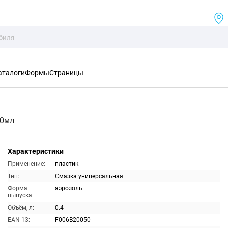
аталоги
Формы
Страницы
00мл
Характеристики
Применение:
пластик
Тип:
Смазка универсальная
Форма
аэрозоль
выпуска:
Объём, л:
0.4
EAN-13:
F006B20050