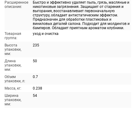
Расширенное
Быстро и эффективно удаляет пыль, грязь, масляные и
описание:
никотиновые загрязнения. Защищает от старения и
выгорания, восстанавливает первоначальную
структуру, обладает антистатическим эффектом.
Предназначен для обработки пластиковых и
виниловых деталей салона. Подходит для молдингов и
бамперов. Обладает приятным ароматом клубники.
Товарная
уход и очистка
группа:
Высота
235
упаковки,
мм:
Длина
50
упаковки,
мм:
Объем
0.7
упаковки, л:
Масса, кг:
0.238
Ширина
54
упаковки,
мм: