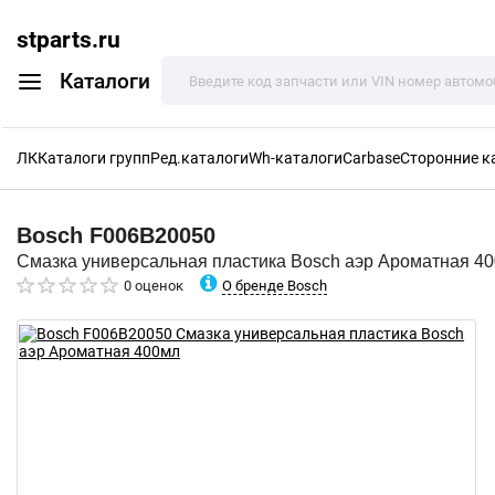
stparts.ru
Каталоги
ЛК
Каталоги групп
Ред.каталоги
Wh-каталоги
Carbase
Сторонние к
Bosch
F006B20050
Смазка универсальная пластика Bosch аэр Ароматная 4
О бренде Bosch
0 оценок