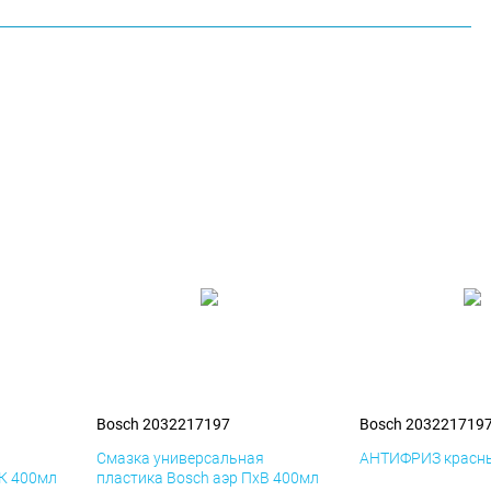
Bosch 2032217197
Bosch 203221719
я
Смазка универсальная
АНТИФРИЗ красны
иК 400мл
пластика Bosch аэр ПхВ 400мл