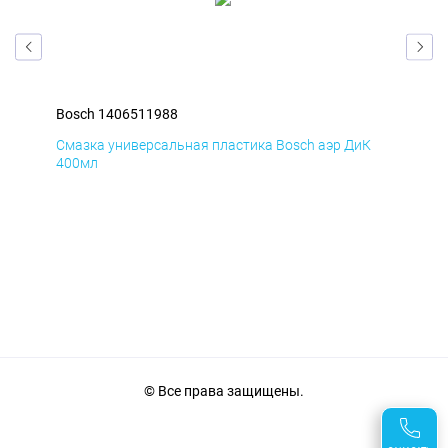
Bosch 1406511988
Bos
Д
Смазка универсальная пластика Bosch аэр ДиК
Сма
400мл
40
© Все права защищены.