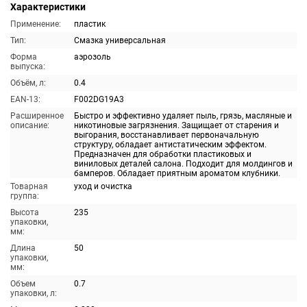
Характеристики
Применение:
пластик
Тип:
Смазка универсальная
Форма
аэрозоль
выпуска:
Объём, л:
0.4
EAN-13:
F002DG19A3
Расширенное
Быстро и эффективно удаляет пыль, грязь, масляные и
описание:
никотиновые загрязнения. Защищает от старения и
выгорания, восстанавливает первоначальную
структуру, обладает антистатическим эффектом.
Предназначен для обработки пластиковых и
виниловых деталей салона. Подходит для молдингов и
бамперов. Обладает приятным ароматом клубники.
Товарная
уход и очистка
группа:
Высота
235
упаковки,
мм:
Длина
50
упаковки,
мм:
Объем
0.7
упаковки, л: