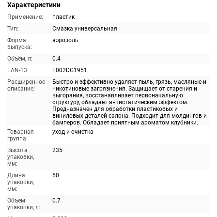
Характеристики
Применение:
пластик
Тип:
Смазка универсальная
Форма
аэрозоль
выпуска:
Объём, л:
0.4
EAN-13:
F002DG1951
Расширенное
Быстро и эффективно удаляет пыль, грязь, масляные и
описание:
никотиновые загрязнения. Защищает от старения и
выгорания, восстанавливает первоначальную
структуру, обладает антистатическим эффектом.
Предназначен для обработки пластиковых и
виниловых деталей салона. Подходит для молдингов и
бамперов. Обладает приятным ароматом клубники.
Товарная
уход и очистка
группа:
Высота
235
упаковки,
мм:
Длина
50
упаковки,
мм:
Объем
0.7
упаковки, л: