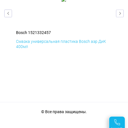
Bosch 1521332457
Bos
Д
Смазка универсальная пластика Bosch аэр ДиК
Сма
400мл
40
© Все права защищены.