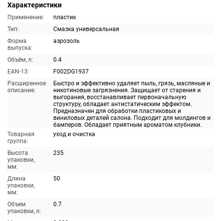
Характеристики
Применение:
пластик
Тип:
Смазка универсальная
Форма
аэрозоль
выпуска:
Объём, л:
0.4
EAN-13:
F002DG1937
Расширенное
Быстро и эффективно удаляет пыль, грязь, масляные и
описание:
никотиновые загрязнения. Защищает от старения и
выгорания, восстанавливает первоначальную
структуру, обладает антистатическим эффектом.
Предназначен для обработки пластиковых и
виниловых деталей салона. Подходит для молдингов и
бамперов. Обладает приятным ароматом клубники.
Товарная
уход и очистка
группа:
Высота
235
упаковки,
мм:
Длина
50
упаковки,
мм:
Объем
0.7
упаковки, л: