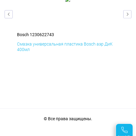
Bosch 1230622743
Bos
Д
Смазка универсальная пластика Bosch аэр ДиК
Сма
400мл
40
© Все права защищены.