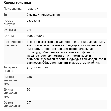
Характеристики
Применение:
пластик
Тип:
Смазка универсальная
Форма
аэрозоль
выпуска:
Объём, л:
0.4
EAN-13:
F002C40547
Расширенное
Быстро и эффективно удаляет пыль, грязь, масляные и
описание:
никотиновые загрязнения. Защищает от старения и
выгорания, восстанавливает первоначальную
структуру, обладает антистатическим эффектом.
Предназначен для обработки пластиковых и
виниловых деталей салона. Подходит для молдингов и
бамперов. Обладает приятным ароматом клубники.
Товарная
уход и очистка
группа:
Высота
235
упаковки,
мм:
Длина
50
упаковки,
мм:
Объем
0.7
упаковки, л: