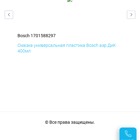
Bosch 1701588297
Bos
Д
Смазка универсальная пластика Bosch аэр ДиК
Сма
400мл
40
© Все права защищены.