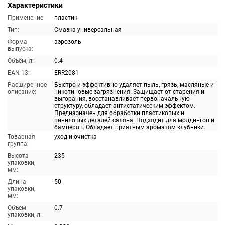
Характеристики
Применение:
пластик
Тип:
Смазка универсальная
Форма
аэрозоль
выпуска:
Объём, л:
0.4
EAN-13:
ERR2081
Расширенное
Быстро и эффективно удаляет пыль, грязь, масляные и
описание:
никотиновые загрязнения. Защищает от старения и
выгорания, восстанавливает первоначальную
структуру, обладает антистатическим эффектом.
Предназначен для обработки пластиковых и
виниловых деталей салона. Подходит для молдингов и
бамперов. Обладает приятным ароматом клубники.
Товарная
уход и очистка
группа:
Высота
235
упаковки,
мм:
Длина
50
упаковки,
мм:
Объем
0.7
упаковки, л: