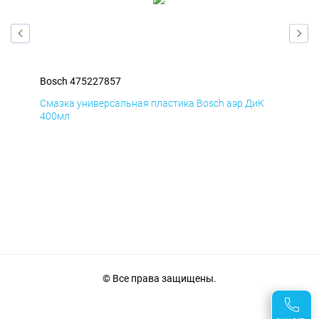
Bosch 475227857
Bos
Д
Смазка универсальная пластика Bosch аэр ДиК
Сма
400мл
40
© Все права защищены.