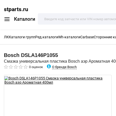
stparts.ru
Каталоги
ЛК
Каталоги групп
Ред.каталоги
Wh-каталоги
Carbase
Сторонние к
Bosch
DSLA146P1055
Смазка универсальная пластика Bosch аэр Ароматная 4
О бренде Bosch
0 оценок