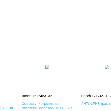
Bosch 1212453132
Bosch 121245313
я
Смазка универсальная
АНТИФРИЗ красны
иК 400мл
пластика Bosch аэр ПхВ 400мл