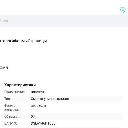
аталоги
Формы
Страницы
00мл
Характеристики
Применение:
пластик
Тип:
Смазка универсальная
Форма
аэрозоль
выпуска:
Объём, л:
0.4
EAN-13:
DSLA146P1055