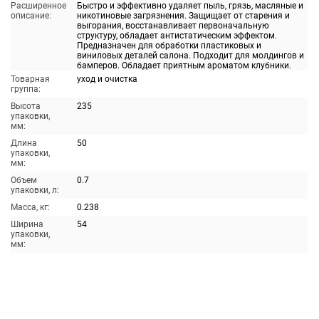
Расширенное
Быстро и эффективно удаляет пыль, грязь, масляные и
описание:
никотиновые загрязнения. Защищает от старения и
выгорания, восстанавливает первоначальную
структуру, обладает антистатическим эффектом.
Предназначен для обработки пластиковых и
виниловых деталей салона. Подходит для молдингов и
бамперов. Обладает приятным ароматом клубники.
Товарная
уход и очистка
группа:
Высота
235
упаковки,
мм:
Длина
50
упаковки,
мм:
Объем
0.7
упаковки, л:
Масса, кг:
0.238
Ширина
54
упаковки,
мм: