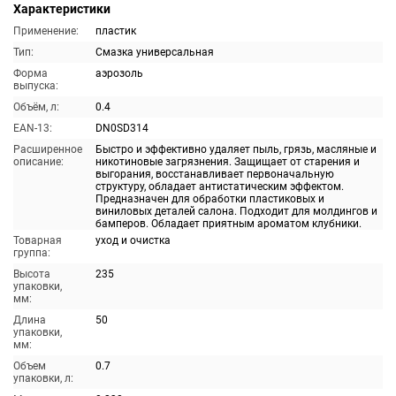
Характеристики
Применение:
пластик
Тип:
Смазка универсальная
Форма
аэрозоль
выпуска:
Объём, л:
0.4
EAN-13:
DN0SD314
Расширенное
Быстро и эффективно удаляет пыль, грязь, масляные и
описание:
никотиновые загрязнения. Защищает от старения и
выгорания, восстанавливает первоначальную
структуру, обладает антистатическим эффектом.
Предназначен для обработки пластиковых и
виниловых деталей салона. Подходит для молдингов и
бамперов. Обладает приятным ароматом клубники.
Товарная
уход и очистка
группа:
Высота
235
упаковки,
мм:
Длина
50
упаковки,
мм:
Объем
0.7
упаковки, л: