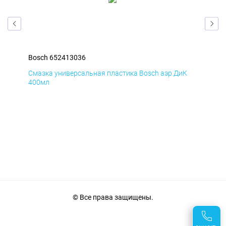
Bosch 652413036
Bos
Д
Смазка универсальная пластика Bosch аэр ДиК
Сма
400мл
40
© Все права защищены.