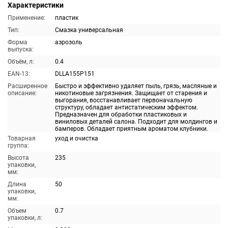
Характеристики
Применение:
пластик
Тип:
Смазка универсальная
Форма
аэрозоль
выпуска:
Объём, л:
0.4
EAN-13:
DLLA155P151
Расширенное
Быстро и эффективно удаляет пыль, грязь, масляные и
описание:
никотиновые загрязнения. Защищает от старения и
выгорания, восстанавливает первоначальную
структуру, обладает антистатическим эффектом.
Предназначен для обработки пластиковых и
виниловых деталей салона. Подходит для молдингов и
бамперов. Обладает приятным ароматом клубники.
Товарная
уход и очистка
группа:
Высота
235
упаковки,
мм:
Длина
50
упаковки,
мм:
Объем
0.7
упаковки, л: