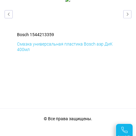
Bosch 1544213359
Bos
Д
Смазка универсальная пластика Bosch аэр ДиК
Сма
400мл
40
© Все права защищены.