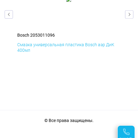
Bosch 2053011096
Bos
Д
Смазка универсальная пластика Bosch аэр ДиК
Сма
400мл
40
© Все права защищены.