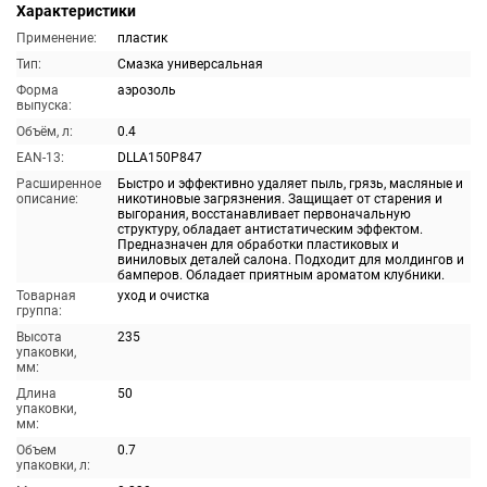
Характеристики
Применение:
пластик
Тип:
Смазка универсальная
Форма
аэрозоль
выпуска:
Объём, л:
0.4
EAN-13:
DLLA150P847
Расширенное
Быстро и эффективно удаляет пыль, грязь, масляные и
описание:
никотиновые загрязнения. Защищает от старения и
выгорания, восстанавливает первоначальную
структуру, обладает антистатическим эффектом.
Предназначен для обработки пластиковых и
виниловых деталей салона. Подходит для молдингов и
бамперов. Обладает приятным ароматом клубники.
Товарная
уход и очистка
группа:
Высота
235
упаковки,
мм:
Длина
50
упаковки,
мм:
Объем
0.7
упаковки, л: