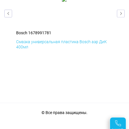
Bosch 1678991781
Bos
Д
Смазка универсальная пластика Bosch аэр ДиК
Сма
400мл
40
© Все права защищены.