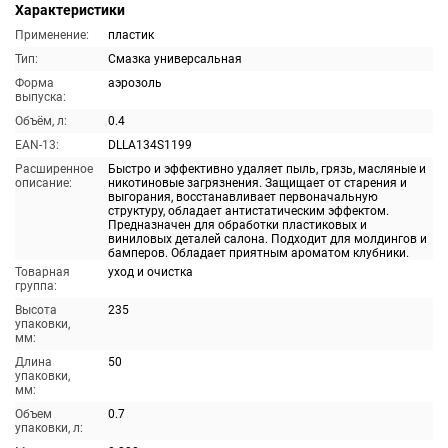
Характеристики
Применение:
пластик
Тип:
Смазка универсальная
Форма
аэрозоль
выпуска:
Объём, л:
0.4
EAN-13:
DLLA134S1199
Расширенное
Быстро и эффективно удаляет пыль, грязь, масляные и
описание:
никотиновые загрязнения. Защищает от старения и
выгорания, восстанавливает первоначальную
структуру, обладает антистатическим эффектом.
Предназначен для обработки пластиковых и
виниловых деталей салона. Подходит для молдингов и
бамперов. Обладает приятным ароматом клубники.
Товарная
уход и очистка
группа:
Высота
235
упаковки,
мм:
Длина
50
упаковки,
мм:
Объем
0.7
упаковки, л: