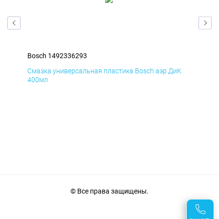
Bosch 1492336293
Bos
Д
Смазка универсальная пластика Bosch аэр ДиК
Сма
400мл
40
© Все права защищены.