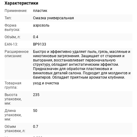
Характеристики
Применение:
пластик
Тип:
Смазка универсальная
Форма
аэрозоль
выпуска:
Объём, л:
0.4
EAN-13:
BP9133
Расширенное
Быстро и эффективно удаляет пыль, грязь, масляные и
описание:
никотиновые загрязнения. Защищает от старения и
выгорания, восстанавливает первоначальную
структуру, обладает антистатическим эффектом.
Предназначен для обработки пластиковых и
виниловых деталей салона. Подходит для молдингов и
бамперов. Обладает приятным ароматом клубники.
Товарная
уход и очистка
группа:
Высота
235
упаковки,
мм:
Длина
50
упаковки,
мм:
Объем
0.7
упаковки, л: