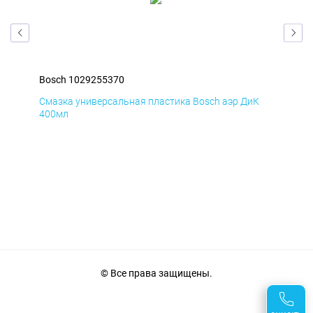
Bosch 1029255370
Bos
Д
Смазка универсальная пластика Bosch аэр ДиК
Сма
400мл
40
© Все права защищены.