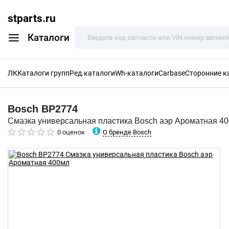
stparts.ru
Каталоги
ЛК
Каталоги групп
Ред.каталоги
Wh-каталоги
Carbase
Сторонние к
Bosch
BP2774
Смазка универсальная пластика Bosch аэр Ароматная 4
О бренде Bosch
0 оценок