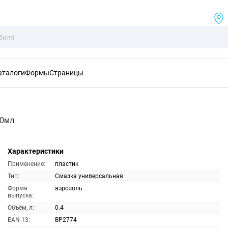
аталоги
Формы
Страницы
00мл
Характеристики
Применение:
пластик
Тип:
Смазка универсальная
Форма
аэрозоль
выпуска:
Объём, л:
0.4
EAN-13:
BP2774