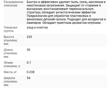
Расширенное
Быстро и эффективно удаляет пыль, грязь, масляные и
описание:
никотиновые загрязнения. Защищает от старения и
выгорания, восстанавливает первоначальную
структуру, обладает антистатическим эффектом.
Предназначен для обработки пластиковых и
виниловых деталей салона. Подходит для молдингов и
бамперов. Обладает приятным ароматом клубники.
Товарная
уход и очистка
группа:
Высота
235
упаковки,
мм:
Длина
50
упаковки,
мм:
Объем
0.7
упаковки, л:
Масса, кг:
0.238
Ширина
54
упаковки,
мм: