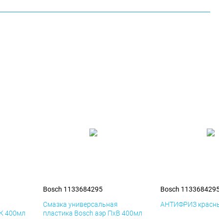
Bosch 1133684295
Bosch 113368429
я
Смазка универсальная
АНТИФРИЗ красны
иК 400мл
пластика Bosch аэр ПхВ 400мл