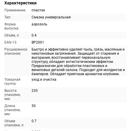
Характеристики
Применение:
пластик
Тип:
Смазка универсальная
Форма
аэрозоль
выпуска:
Объём, л:
0.4
EAN-13:
BP2001
Расширенное
Быстро и эффективно удаляет пыль, грязь, масляные и
описание:
никотиновые загрязнения. Защищает от старения и
выгорания, восстанавливает первоначальную
структуру, обладает антистатическим эффектом.
Предназначен для обработки пластиковых и
виниловых деталей салона. Подходит для молдингов и
бамперов. Обладает приятным ароматом клубники.
Товарная
уход и очистка
группа:
Высота
235
упаковки,
мм:
Длина
50
упаковки,
мм:
Объем
0.7
упаковки, л: