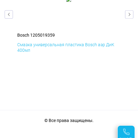
Bosch 1205019359
Bos
Д
Смазка универсальная пластика Bosch аэр ДиК
Сма
400мл
40
© Все права защищены.