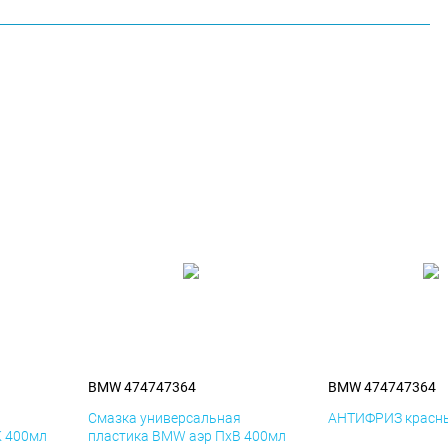
BMW 474747364
BMW 474747364
я
Смазка универсальная
АНТИФРИЗ красны
К 400мл
пластика BMW аэр ПхВ 400мл