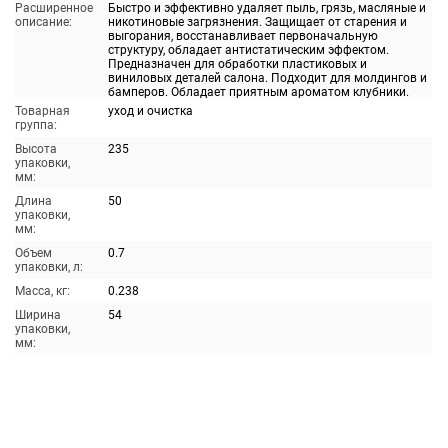
Расширенное
Быстро и эффективно удаляет пыль, грязь, масляные и
описание:
никотиновые загрязнения. Защищает от старения и
выгорания, восстанавливает первоначальную
структуру, обладает антистатическим эффектом.
Предназначен для обработки пластиковых и
виниловых деталей салона. Подходит для молдингов и
бамперов. Обладает приятным ароматом клубники.
Товарная
уход и очистка
группа:
Высота
235
упаковки,
мм:
Длина
50
упаковки,
мм:
Объем
0.7
упаковки, л:
Масса, кг:
0.238
Ширина
54
упаковки,
мм: