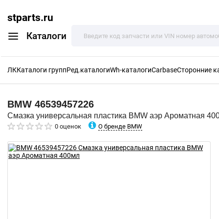
stparts.ru
Каталоги
ЛК
Каталоги групп
Ред.каталоги
Wh-каталоги
Carbase
Сторонние к
BMW
46539457226
Смазка универсальная пластика BMW аэр Ароматная 40
О бренде BMW
0 оценок