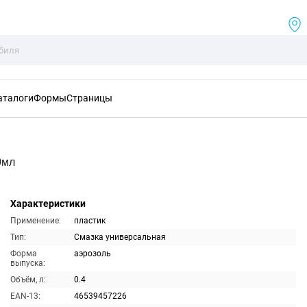
аталоги
Формы
Страницы
0мл
Характеристики
Применение:
пластик
Тип:
Смазка универсальная
Форма
аэрозоль
выпуска:
Объём, л:
0.4
EAN-13:
46539457226