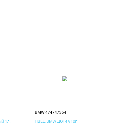
BMW 474747364
й 1л.
ПВЕЦ BMW ДОТ4 910г