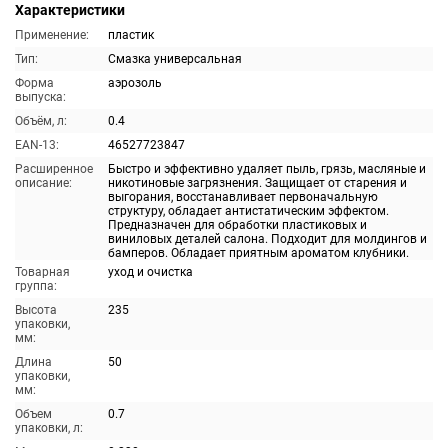
Характеристики
Применение:
пластик
Тип:
Смазка универсальная
Форма
аэрозоль
выпуска:
Объём, л:
0.4
EAN-13:
46527723847
Расширенное
Быстро и эффективно удаляет пыль, грязь, масляные и
описание:
никотиновые загрязнения. Защищает от старения и
выгорания, восстанавливает первоначальную
структуру, обладает антистатическим эффектом.
Предназначен для обработки пластиковых и
виниловых деталей салона. Подходит для молдингов и
бамперов. Обладает приятным ароматом клубники.
Товарная
уход и очистка
группа:
Высота
235
упаковки,
мм:
Длина
50
упаковки,
мм:
Объем
0.7
упаковки, л: