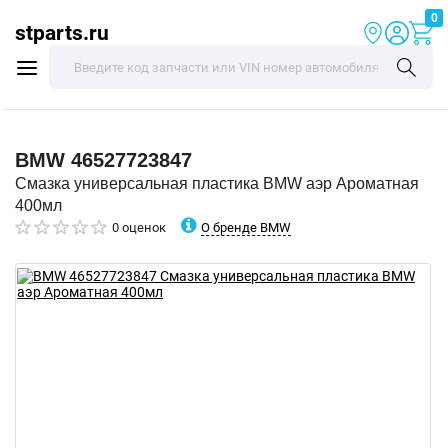
0
stparts.ru
BMW
46527723847
Смазка универсальная пластика BMW аэр Ароматная
400мл
О бренде BMW
0 оценок