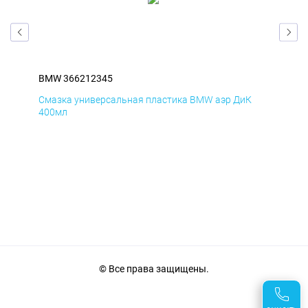
BMW 366212345
BM
Смазка универсальная пластика BMW аэр ДиК
Сма
400мл
40
© Все права защищены.