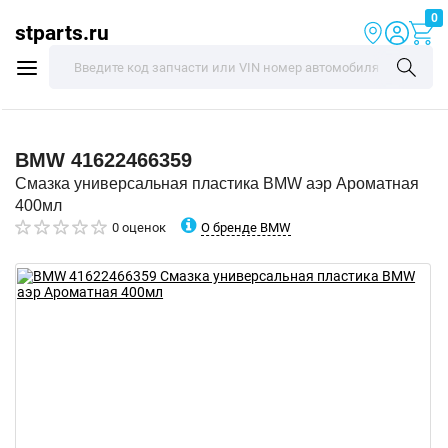
0
stparts.ru
BMW
41622466359
Смазка универсальная пластика BMW аэр Ароматная
400мл
О бренде BMW
0 оценок