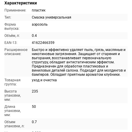
Характеристики
Применение:
пластик
Тип:
Смазка универсальная
Форма
аэрозоль
выпуска:
Объём, л:
0.4
EAN-13:
41622466359
Расширенное
Быстро и эффективно удаляет пыль, грязь, масляные и
описание:
никотиновые загрязнения. Защищает от старения и
выгорания, восстанавливает первоначальную
структуру, обладает антистатическим эффектом.
Предназначен для обработки пластиковых и
виниловых деталей салона. Подходит для молдингов и
бамперов. Обладает приятным ароматом клубники.
Товарная
уход и очистка
группа:
Высота
235
упаковки,
мм:
Длина
50
упаковки,
мм:
Объем
0.7
упаковки, л: