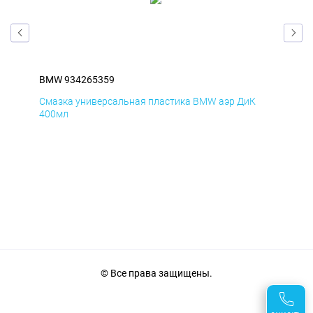
BMW 934265359
BM
Смазка универсальная пластика BMW аэр ДиК
Сма
400мл
40
© Все права защищены.