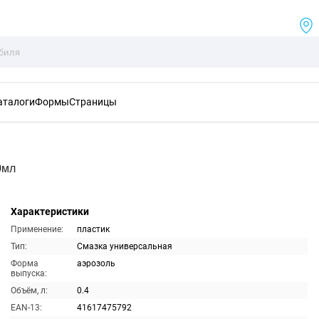
аталоги
Формы
Страницы
0мл
Характеристики
Применение:
пластик
Тип:
Смазка универсальная
Форма
аэрозоль
выпуска:
Объём, л:
0.4
EAN-13:
41617475792