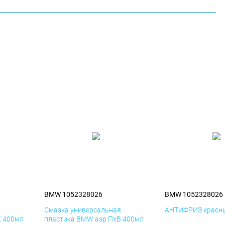
BMW 1052328026
BMW 1052328026
я
Смазка универсальная
АНТИФРИЗ красны
К 400мл
пластика BMW аэр ПхВ 400мл