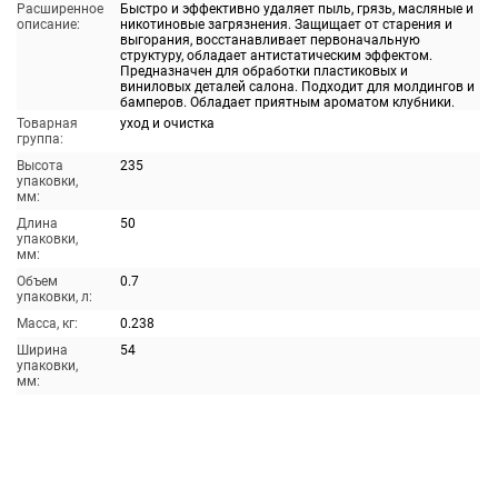
Расширенное
Быстро и эффективно удаляет пыль, грязь, масляные и
описание:
никотиновые загрязнения. Защищает от старения и
выгорания, восстанавливает первоначальную
структуру, обладает антистатическим эффектом.
Предназначен для обработки пластиковых и
виниловых деталей салона. Подходит для молдингов и
бамперов. Обладает приятным ароматом клубники.
Товарная
уход и очистка
группа:
Высота
235
упаковки,
мм:
Длина
50
упаковки,
мм:
Объем
0.7
упаковки, л:
Масса, кг:
0.238
Ширина
54
упаковки,
мм: