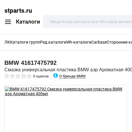
stparts.ru
Каталоги
ЛК
Каталоги групп
Ред.каталоги
Wh-каталоги
Carbase
Сторонние к
BMW
41617475792
Смазка универсальная пластика BMW аэр Ароматная 40
О бренде BMW
0 оценок