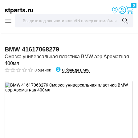
0
stparts.ru
BMW
41617068279
Смазка универсальная пластика BMW аэр Ароматная
400мл
О бренде BMW
0 оценок