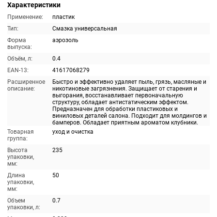
Характеристики
Применение:
пластик
Тип:
Смазка универсальная
Форма
аэрозоль
выпуска:
Объём, л:
0.4
EAN-13:
41617068279
Расширенное
Быстро и эффективно удаляет пыль, грязь, масляные и
описание:
никотиновые загрязнения. Защищает от старения и
выгорания, восстанавливает первоначальную
структуру, обладает антистатическим эффектом.
Предназначен для обработки пластиковых и
виниловых деталей салона. Подходит для молдингов и
бамперов. Обладает приятным ароматом клубники.
Товарная
уход и очистка
группа:
Высота
235
упаковки,
мм:
Длина
50
упаковки,
мм:
Объем
0.7
упаковки, л: