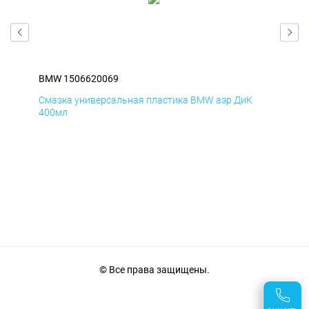
BMW 1506620069
BM
Смазка универсальная пластика BMW аэр ДиК
Сма
400мл
40
© Все права защищены.