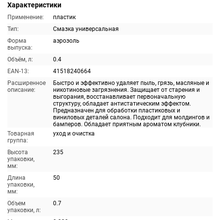
Характеристики
Применение:
пластик
Тип:
Смазка универсальная
Форма
аэрозоль
выпуска:
Объём, л:
0.4
EAN-13:
41518240664
Расширенное
Быстро и эффективно удаляет пыль, грязь, масляные и
описание:
никотиновые загрязнения. Защищает от старения и
выгорания, восстанавливает первоначальную
структуру, обладает антистатическим эффектом.
Предназначен для обработки пластиковых и
виниловых деталей салона. Подходит для молдингов и
бамперов. Обладает приятным ароматом клубники.
Товарная
уход и очистка
группа:
Высота
235
упаковки,
мм:
Длина
50
упаковки,
мм:
Объем
0.7
упаковки, л: