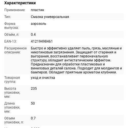
Характеристики
Применение:
пластик
Тип:
Смазка универсальная
Форма
аэрозоль
выпуска:
Объём, л:
0.4
EAN-13:
41219498461
Расширенное
Быстро и эффективно удаляет пыль, грязь, масляные и
описание:
никотиновые загрязнения. Защищает от старения и
выгорания, восстанавливает первоначальную
структуру, обладает антистатическим эффектом.
Предназначен для обработки пластиковых и
виниловых деталей салона. Подходит для молдингов и
бамперов. Обладает приятным ароматом клубники.
Товарная
уход и очистка
группа:
Высота
235
упаковки,
мм:
Длина
50
упаковки,
мм:
Объем
0.7
упаковки, л: