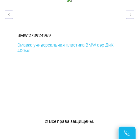
BMW 273924969
BM
Смазка универсальная пластика BMW аэр ДиК
Сма
400мл
40
© Все права защищены.