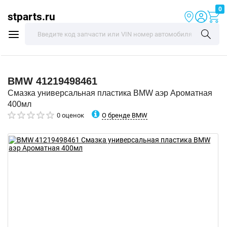
0
stparts.ru
BMW
41219498461
Смазка универсальная пластика BMW аэр Ароматная
400мл
О бренде BMW
0 оценок