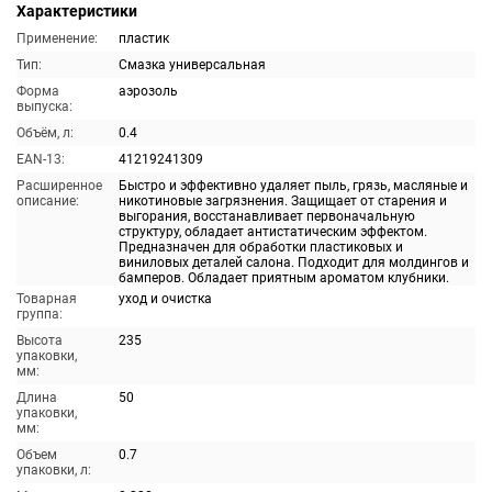
Характеристики
Применение:
пластик
Тип:
Смазка универсальная
Форма
аэрозоль
выпуска:
Объём, л:
0.4
EAN-13:
41219241309
Расширенное
Быстро и эффективно удаляет пыль, грязь, масляные и
описание:
никотиновые загрязнения. Защищает от старения и
выгорания, восстанавливает первоначальную
структуру, обладает антистатическим эффектом.
Предназначен для обработки пластиковых и
виниловых деталей салона. Подходит для молдингов и
бамперов. Обладает приятным ароматом клубники.
Товарная
уход и очистка
группа:
Высота
235
упаковки,
мм:
Длина
50
упаковки,
мм:
Объем
0.7
упаковки, л: