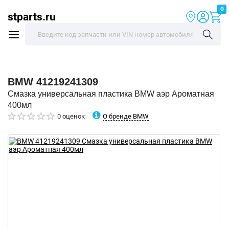
0
stparts.ru
BMW
41219241309
Смазка универсальная пластика BMW аэр Ароматная
400мл
О бренде BMW
0 оценок