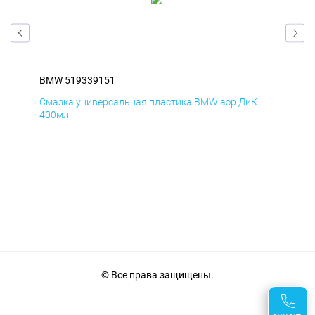
BMW 519339151
BM
Смазка универсальная пластика BMW аэр ДиК
Сма
400мл
40
© Все права защищены.