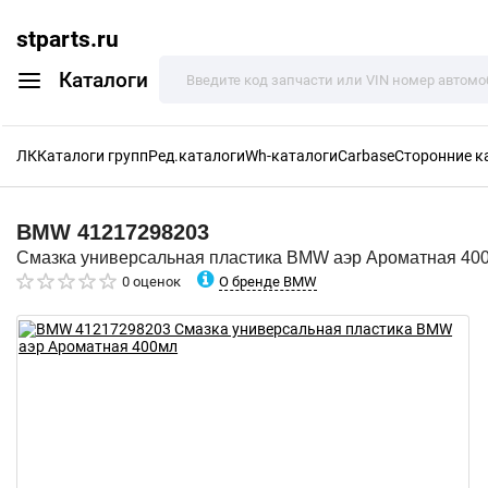
stparts.ru
Каталоги
ЛК
Каталоги групп
Ред.каталоги
Wh-каталоги
Carbase
Сторонние к
BMW
41217298203
Смазка универсальная пластика BMW аэр Ароматная 40
О бренде BMW
0 оценок