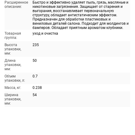
Расширенное
Быстро и эффективно удаляет пыль, грязь, масляные и
описание:
никотиновые загрязнения. Защищает от старения и
выгорания, восстанавливает первоначальную
структуру, обладает антистатическим эффектом.
Предназначен для обработки пластиковых и
виниловых деталей салона. Подходит для молдингов и
бамперов. Обладает приятным ароматом клубники.
Товарная
уход и очистка
группа:
Высота
235
упаковки,
мм:
Длина
50
упаковки,
мм:
Объем
0.7
упаковки, л:
Масса, кг:
0.238
Ширина
54
упаковки,
мм: