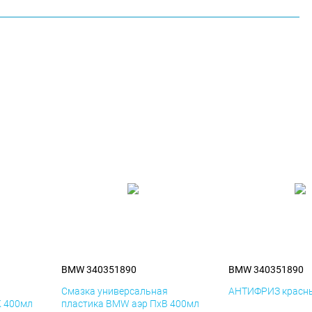
BMW 340351890
BMW 340351890
я
Смазка универсальная
АНТИФРИЗ красны
К 400мл
пластика BMW аэр ПхВ 400мл