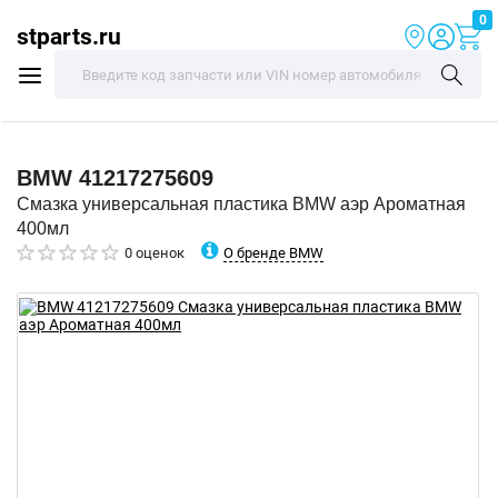
0
stparts.ru
BMW
41217275609
Смазка универсальная пластика BMW аэр Ароматная
400мл
О бренде BMW
0 оценок