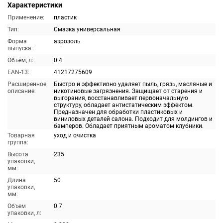
Характеристики
Применение:
пластик
Тип:
Смазка универсальная
Форма
аэрозоль
выпуска:
Объём, л:
0.4
EAN-13:
41217275609
Расширенное
Быстро и эффективно удаляет пыль, грязь, масляные и
описание:
никотиновые загрязнения. Защищает от старения и
выгорания, восстанавливает первоначальную
структуру, обладает антистатическим эффектом.
Предназначен для обработки пластиковых и
виниловых деталей салона. Подходит для молдингов и
бамперов. Обладает приятным ароматом клубники.
Товарная
уход и очистка
группа:
Высота
235
упаковки,
мм:
Длина
50
упаковки,
мм:
Объем
0.7
упаковки, л: