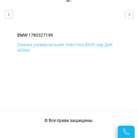
BMW 1780327199
BM
Смазка универсальная пластика BMW аэр ДиК
Сма
400мл
40
© Все права защищены.