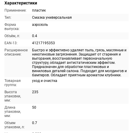
Характеристики
Применение:
пластик
Тип:
Смазка универсальная
Форма
аэрозоль
выпуска:
Объём, л:
0.4
EAN-13:
41217195353
Расширенное
Быстро и эффективно удаляет пыль, грязь, масляные и
описание:
никотиновые загрязнения. Защищает от старения и
выгорания, восстанавливает первоначальную
структуру, обладает антистатическим эффектом.
Предназначен для обработки пластиковых и
виниловых деталей салона. Подходит для молдингов и
бамперов. Обладает приятным ароматом клубники.
Товарная
уход и очистка
группа:
Высота
235
упаковки,
мм:
Длина
50
упаковки,
мм:
Объем
0.7
упаковки, л: