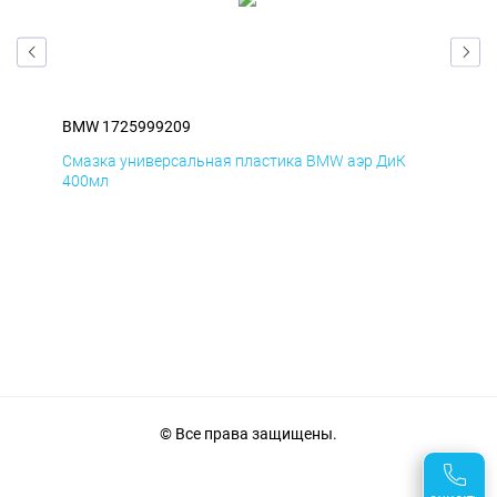
BMW 1725999209
BM
Смазка универсальная пластика BMW аэр ДиК
Сма
400мл
40
© Все права защищены.