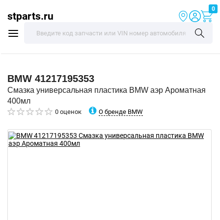
0
stparts.ru
BMW
41217195353
Смазка универсальная пластика BMW аэр Ароматная
400мл
О бренде BMW
0 оценок