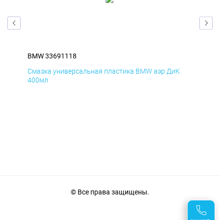
BMW 33691118
BM
Смазка универсальная пластика BMW аэр ДиК
Сма
400мл
40
© Все права защищены.