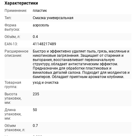
Характеристики
Применение:
пластик
Тип:
Смазка универсальная
Форма
аэрозоль
выпуска:
Объём, л:
0.4
EAN-13:
41148217489
Расширенное
Быстро и эффективно удаляет пыль, грязь, масляные и
описание:
никотиновые загрязнения. Защищает от старения и
выгорания, восстанавливает первоначальную
структуру, обладает антистатическим эффектом.
Предназначен для обработки пластиковых и
виниловых деталей салона. Подходит для молдингов и
бамперов. Обладает приятным ароматом клубники.
Товарная
уход и очистка
группа:
Высота
235
упаковки,
мм:
Длина
50
упаковки,
мм:
Объем
0.7
упаковки, л: