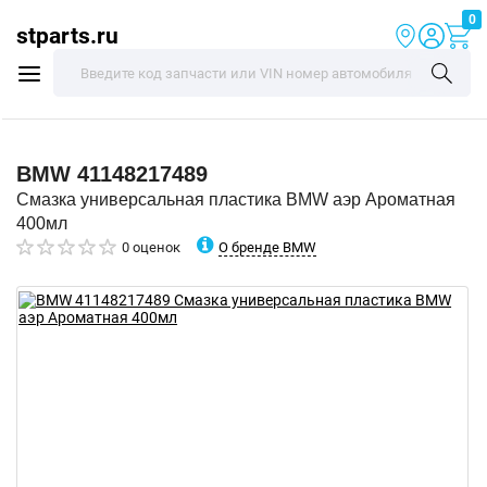
0
stparts.ru
BMW
41148217489
Смазка универсальная пластика BMW аэр Ароматная
400мл
О бренде BMW
0 оценок