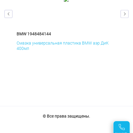
BMW 1948484144
BM
Смазка универсальная пластика BMW аэр ДиК
Сма
400мл
40
© Все права защищены.