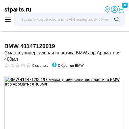
0
stparts.ru
BMW
41147120019
Смазка универсальная пластика BMW аэр Ароматная
400мл
О бренде BMW
0 оценок