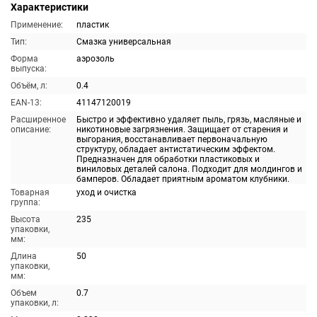
Характеристики
Применение:
пластик
Тип:
Смазка универсальная
Форма
аэрозоль
выпуска:
Объём, л:
0.4
EAN-13:
41147120019
Расширенное
Быстро и эффективно удаляет пыль, грязь, масляные и
описание:
никотиновые загрязнения. Защищает от старения и
выгорания, восстанавливает первоначальную
структуру, обладает антистатическим эффектом.
Предназначен для обработки пластиковых и
виниловых деталей салона. Подходит для молдингов и
бамперов. Обладает приятным ароматом клубники.
Товарная
уход и очистка
группа:
Высота
235
упаковки,
мм:
Длина
50
упаковки,
мм:
Объем
0.7
упаковки, л: