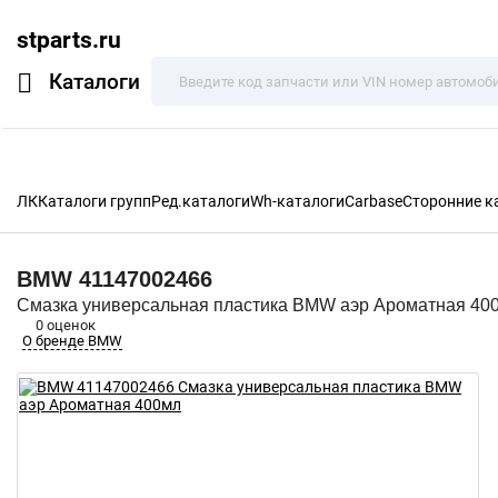
stparts.ru
Каталоги
ЛК
Каталоги групп
Ред.каталоги
Wh-каталоги
Carbase
Сторонние к
BMW
41147002466
Смазка универсальная пластика BMW аэр Ароматная 40
0 оценок
О бренде BMW