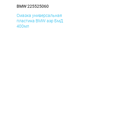
BMW 225525060
Смазка универсальная
пластика BMW аэр БмД
400мл
BMW 225525060
© Все права защищены.
Смазка универсальная
пластика BMW аэр ДиК
400мл