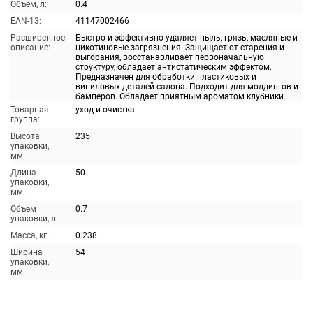
Объём, л:
0.4
EAN-13:
41147002466
Расширенное
Быстро и эффективно удаляет пыль, грязь, масляные и
описание:
никотиновые загрязнения. Защищает от старения и
выгорания, восстанавливает первоначальную
структуру, обладает антистатическим эффектом.
Предназначен для обработки пластиковых и
виниловых деталей салона. Подходит для молдингов и
бамперов. Обладает приятным ароматом клубники.
Товарная
уход и очистка
группа:
Высота
235
упаковки,
мм:
Длина
50
упаковки,
мм:
Объем
0.7
упаковки, л:
Масса, кг:
0.238
Ширина
54
упаковки,
мм: