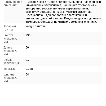
Расширенное
Быстро и эффективно удаляет пыль, грязь, масляные и
описание:
никотиновые загрязнения. Защищает от старения и
выгорания, восстанавливает первоначальную
структуру, обладает антистатическим эффектом.
Предназначен для обработки пластиковых и
виниловых деталей салона. Подходит для молдингов и
бамперов. Обладает приятным ароматом клубники.
Товарная
уход и очистка
группа:
Высота
235
упаковки,
мм:
Длина
50
упаковки,
мм:
Объем
0.7
упаковки, л:
Масса, кг:
0.238
Ширина
54
упаковки,
мм: