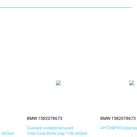
BMW 1582078673
BMW 1582078673
я
Смазка универсальная
АНТИФРИЗ красны
К 400мл
пластика BMW аэр ПхВ 400мл