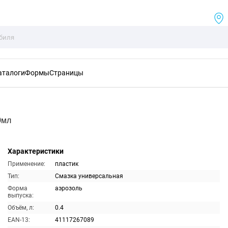
аталоги
Формы
Страницы
0мл
Характеристики
Применение:
пластик
Тип:
Смазка универсальная
Форма
аэрозоль
выпуска:
Объём, л:
0.4
EAN-13:
41117267089