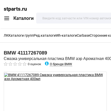
stparts.ru
Каталоги
ЛК
Каталоги групп
Ред.каталоги
Wh-каталоги
Carbase
Сторонние к
BMW
41117267089
Смазка универсальная пластика BMW аэр Ароматная 40
О бренде BMW
0 оценок