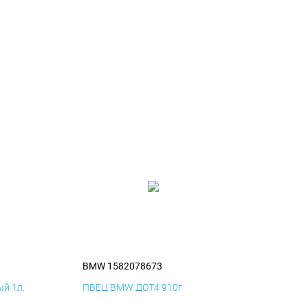
BMW 1582078673
й 1л.
ПВЕЦ BMW ДОТ4 910г