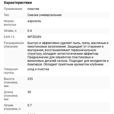
Характеристики
Применение:
пластик
Тип:
Смазка универсальная
Форма
аэрозоль
выпуска:
Объём, л:
0.4
EAN-13:
WPZ028V
Расширенное
Быстро и эффективно удаляет пыль, грязь, масляные и
описание:
никотиновые загрязнения. Защищает от старения и
выгорания, восстанавливает первоначальную
структуру, обладает антистатическим эффектом.
Предназначен для обработки пластиковых и
виниловых деталей салона. Подходит для молдингов и
бамперов. Обладает приятным ароматом клубники.
Товарная
уход и очистка
группа:
Высота
235
упаковки,
мм:
Длина
50
упаковки,
мм:
Объем
0.7
упаковки, л: