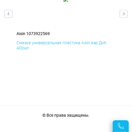
Aisin 1073922569
Ais
Смазка универсальная пластика Aisin аэр ДиК
Сма
400мл
40
© Все права защищены.