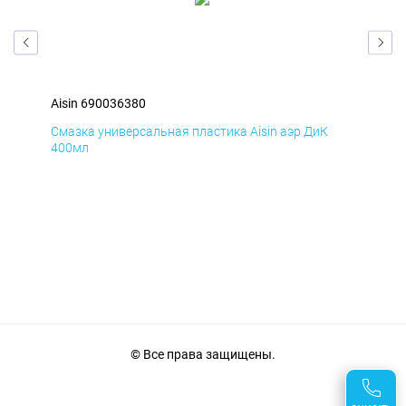
Aisin 690036380
Ais
Смазка универсальная пластика Aisin аэр ДиК
Сма
400мл
40
© Все права защищены.