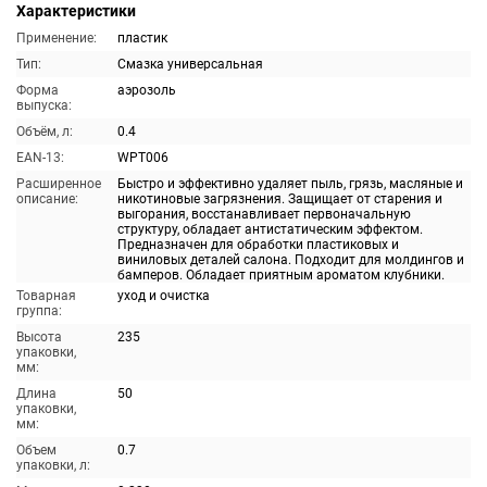
Характеристики
Применение:
пластик
Тип:
Смазка универсальная
Форма
аэрозоль
выпуска:
Объём, л:
0.4
EAN-13:
WPT006
Расширенное
Быстро и эффективно удаляет пыль, грязь, масляные и
описание:
никотиновые загрязнения. Защищает от старения и
выгорания, восстанавливает первоначальную
структуру, обладает антистатическим эффектом.
Предназначен для обработки пластиковых и
виниловых деталей салона. Подходит для молдингов и
бамперов. Обладает приятным ароматом клубники.
Товарная
уход и очистка
группа:
Высота
235
упаковки,
мм:
Длина
50
упаковки,
мм:
Объем
0.7
упаковки, л: