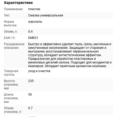
Характеристики
Применение:
пластик
Тип:
Смазка универсальная
Форма
аэрозоль
выпуска:
Объём, л:
0.4
EAN-13:
DM031
Расширенное
Быстро и эффективно удаляет пыль, грязь, масляные и
описание:
никотиновые загрязнения. Защищает от старения и
выгорания, восстанавливает первоначальную
структуру, обладает антистатическим эффектом.
Предназначен для обработки пластиковых и
виниловых деталей салона. Подходит для молдингов и
бамперов. Обладает приятным ароматом клубники.
Товарная
уход и очистка
группа:
Высота
235
упаковки,
мм:
Длина
50
упаковки,
мм:
Объем
0.7
упаковки, л: