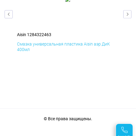
Aisin 1284322463
Ais
Смазка универсальная пластика Aisin аэр ДиК
Сма
400мл
40
© Все права защищены.