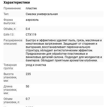
Характеристики
Применение:
пластик
Тип:
Смазка универсальная
Форма
аэрозоль
выпуска:
Объём, л:
0.4
EAN-13:
CTX119
Расширенное
Быстро и эффективно удаляет пыль, грязь, масляные и
описание:
никотиновые загрязнения. Защищает от старения и
выгорания, восстанавливает первоначальную
структуру, обладает антистатическим эффектом.
Предназначен для обработки пластиковых и
виниловых деталей салона. Подходит для молдингов и
бамперов. Обладает приятным ароматом клубники.
Товарная
уход и очистка
группа:
Высота
235
упаковки,
мм:
Длина
50
упаковки,
мм:
Объем
0.7
упаковки, л: