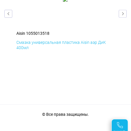
Aisin 1055013518
Ais
Смазка универсальная пластика Aisin аэр ДиК
Сма
400мл
40
© Все права защищены.