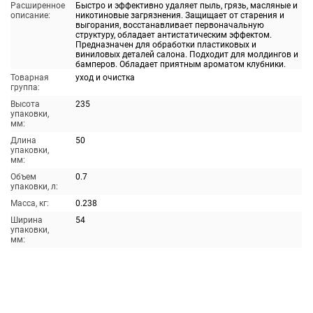
Расширенное
Быстро и эффективно удаляет пыль, грязь, масляные и
описание:
никотиновые загрязнения. Защищает от старения и
выгорания, восстанавливает первоначальную
структуру, обладает антистатическим эффектом.
Предназначен для обработки пластиковых и
виниловых деталей салона. Подходит для молдингов и
бамперов. Обладает приятным ароматом клубники.
Товарная
уход и очистка
группа:
Высота
235
упаковки,
мм:
Длина
50
упаковки,
мм:
Объем
0.7
упаковки, л:
Масса, кг:
0.238
Ширина
54
упаковки,
мм: