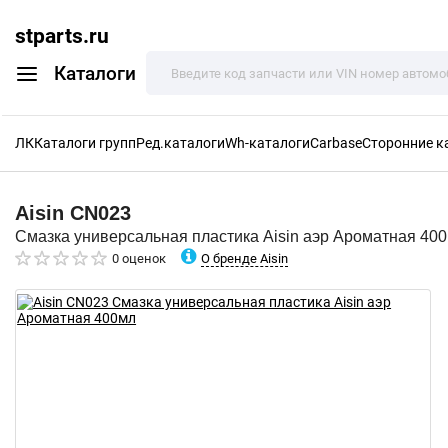
stparts.ru
Каталоги
ЛК
Каталоги групп
Ред.каталоги
Wh-каталоги
Carbase
Сторонние к
Aisin
CN023
Смазка универсальная пластика Aisin аэр Ароматная 40
О бренде Aisin
0 оценок