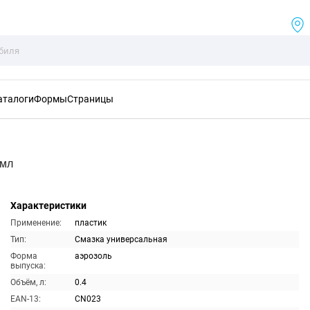
аталоги
Формы
Страницы
0мл
Характеристики
Применение:
пластик
Тип:
Смазка универсальная
Форма
аэрозоль
выпуска:
Объём, л:
0.4
EAN-13:
CN023