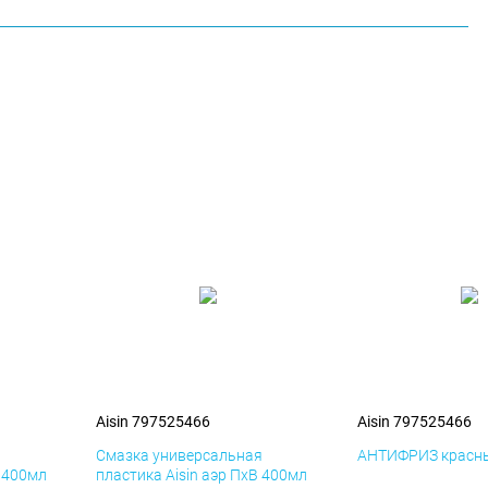
Aisin 797525466
Aisin 797525466
я
Смазка универсальная
АНТИФРИЗ красны
К 400мл
пластика Aisin аэр ПхВ 400мл