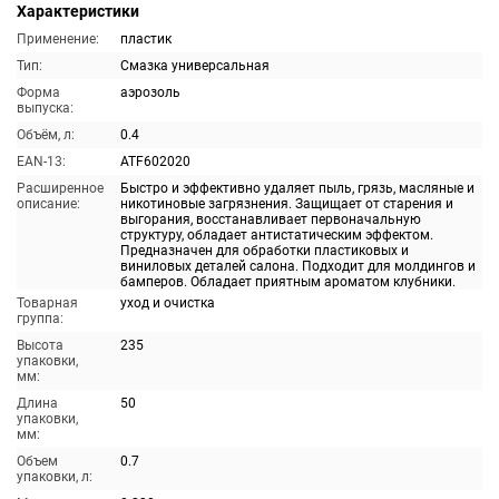
Характеристики
Применение:
пластик
Тип:
Смазка универсальная
Форма
аэрозоль
выпуска:
Объём, л:
0.4
EAN-13:
ATF602020
Расширенное
Быстро и эффективно удаляет пыль, грязь, масляные и
описание:
никотиновые загрязнения. Защищает от старения и
выгорания, восстанавливает первоначальную
структуру, обладает антистатическим эффектом.
Предназначен для обработки пластиковых и
виниловых деталей салона. Подходит для молдингов и
бамперов. Обладает приятным ароматом клубники.
Товарная
уход и очистка
группа:
Высота
235
упаковки,
мм:
Длина
50
упаковки,
мм:
Объем
0.7
упаковки, л: