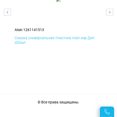
Aisin 1261141513
Ais
Смазка универсальная пластика Aisin аэр ДиК
Сма
400мл
40
© Все права защищены.